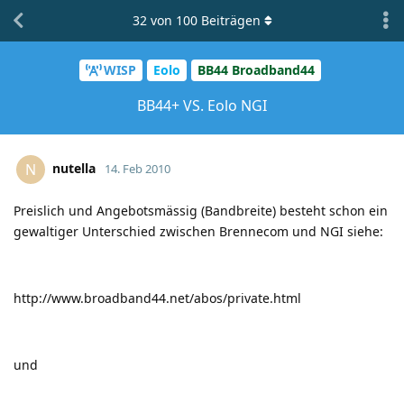
32
von
100
Beiträgen
WISP
Eolo
BB44 Broadband44
BB44+ VS. Eolo NGI
nutella
N
14. Feb 2010
Preislich und Angebotsmässig (Bandbreite) besteht schon ein
gewaltiger Unterschied zwischen Brennecom und NGI siehe:
http://www.broadband44.net/abos/private.html
und