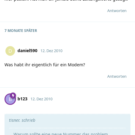
Antworten
7 MONATE
SPÄTER
daniel590
D
12. Dez 2010
Was habt ihr eigentlich für ein Modem?
Antworten
b123
B
12. Dez 2010
tisner. schrieb
Warum sollte eine neue Nummer das problem