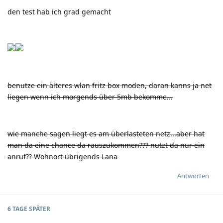
den test hab ich grad gemacht
benutze ein älteres wlan fritz box moden, daran kanns ja net
liegen wenn ich morgends über 5mb bekomme...
wie manche sagen liegt es am überlasteten netz...aber hat
man da eine chance da rauszukommen??? nutzt da nur ein
anruf?? Wohnort übrigends Lana
Antworten
6 TAGE
SPÄTER