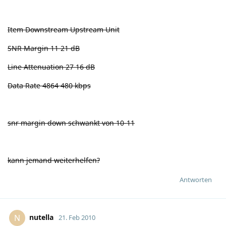
Item Downstream Upstream Unit
SNR Margin 11 21 dB
Line Attenuation 27 16 dB
Data Rate 4864 480 kbps
snr margin down schwankt von 10-11
kann jemand weiterhelfen?
Antworten
nutella
N
21. Feb 2010