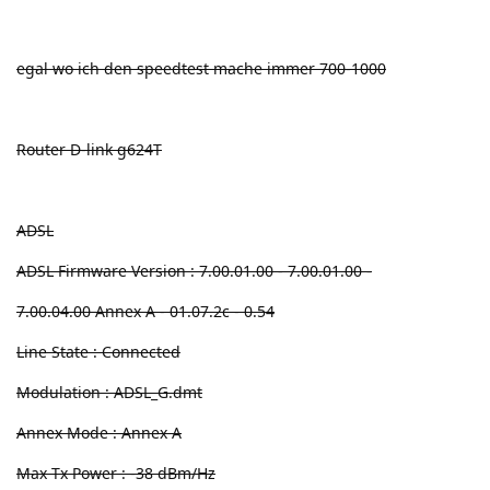
egal wo ich den speedtest mache immer 700-1000
Router D-link g624T
ADSL
ADSL Firmware Version : 7.00.01.00 - 7.00.01.00 -
7.00.04.00 Annex A - 01.07.2c - 0.54
Line State : Connected
Modulation : ADSL_G.dmt
Annex Mode : Annex A
Max Tx Power : -38 dBm/Hz