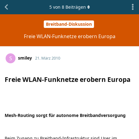
5
von
8
Beiträgen
Breitband-Diskussion
Freie WLAN-Funknetze erobern Europa
smiley
S
21. März 2010
Freie WLAN-Funknetze erobern Europa
Mesh-Routing sorgt für autonome Breitbandversorgung
Beim Zugang zu Breitband-Infrastruktur sind User im