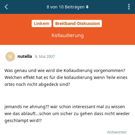
8
von
10
Beiträgen
Linkem
Breitband-Diskussion
Kollaudierung
nutella
N
8. Mai 2007
Was genau und wie wird die Kollaudierung vorgenommen?
Welchen effekt hat es für die kollaudierung wenn Teile eines
ortes noch nicht abgedeck sind?
jemands ne ahnung?? wär schon interessant mal zu wissen
wie das abläuft...schon um sicher zu gehen dass nicht wieder
geschlampt wird!?
Antworten