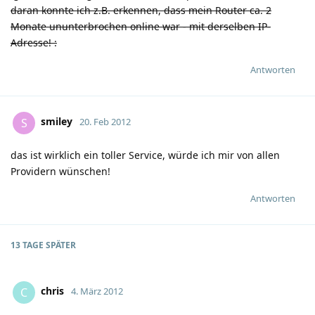
daran konnte ich z.B. erkennen, dass mein Router ca. 2
Monate ununterbrochen online war - mit derselben IP-
Adresse!
:
Antworten
smiley
S
20. Feb 2012
das ist wirklich ein toller Service, würde ich mir von allen
Providern wünschen!
Antworten
13 TAGE
SPÄTER
chris
C
4. März 2012