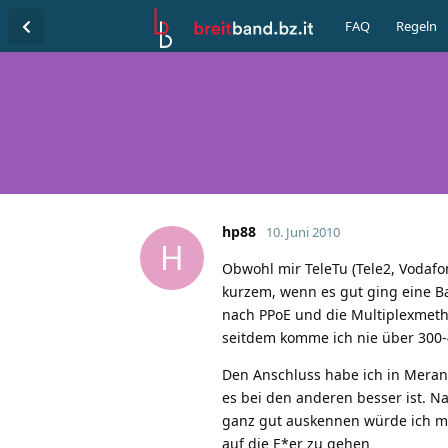
FAQ
Regeln
hp88
10. Juni 2010
H
Obwohl mir TeleTu (Tele2, Vodafon
kurzem, wenn es gut ging eine B
nach PPoE und die Multiplexmethod
seitdem komme ich nie über 300
Den Anschluss habe ich in Meran
es bei den anderen besser ist. N
ganz gut auskennen würde ich mi
auf die E*er zu gehen