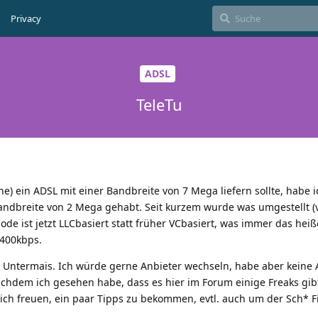
Privacy
ADSL
TeleTu
e) ein ADSL mit einer Bandbreite von 7 Mega liefern sollte, habe i
andbreite von 2 Mega gehabt. Seit kurzem wurde was umgestellt (
e ist jetzt LLCbasiert statt früher VCbasiert, was immer das heiß
-400kbps.
 Untermais. Ich würde gerne Anbieter wechseln, habe aber keine
achdem ich gesehen habe, dass es hier im Forum einige Freaks gibt
ch freuen, ein paar Tipps zu bekommen, evtl. auch um der Sch* 