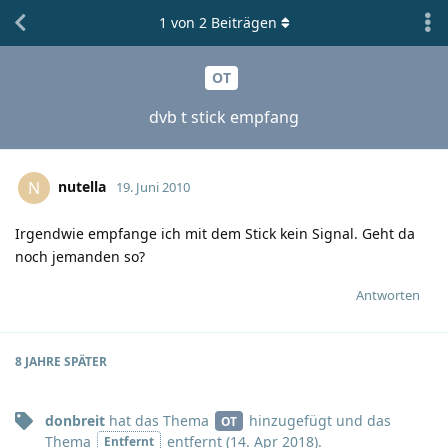
1
von
2
Beiträgen
OT
dvb t stick empfang
nutella
N
19. Juni 2010
Irgendwie empfange ich mit dem Stick kein Signal. Geht da
noch jemanden so?
Antworten
8 JAHRE
SPÄTER
donbreit
hat
das Thema
hinzugefügt und
das
OT
Thema
entfernt (
14. Apr 2018
).
Entfernt