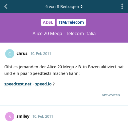
6
von
8
Beiträgen
ADSL
TIM/Telecom
Alice 20 Mega - Telecom Italia
chrus
C
10. Feb 2011
Gibt es jemanden der Alice 20 Mega z.B. in Bozen aktiviert hat
und ein paar Speedtests machen kann:
speedtest.net
-
speed.io
?
Antworten
smiley
S
10. Feb 2011