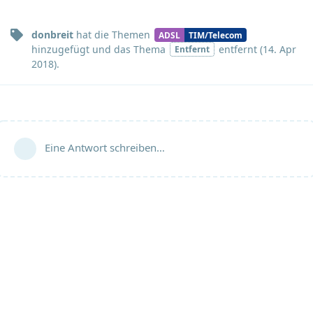
donbreit
hat
die Themen
ADSL
TIM/Telecom
hinzugefügt und
das Thema
entfernt (
14. Apr
Entfernt
2018
).
Eine Antwort schreiben…