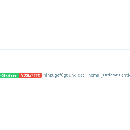
hinzugefügt und
das Thema
entfe
Entfernt
- Glasfaser
VDSL/FTTC