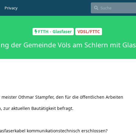
Privacy
FTTH - Glasfaser
VDSL/FTTC
ung der Gemeinde Völs am Schlern mit Glas
r meister Othmar Stampfer, den für die öffentlichen Arbeiten
zur aktuellen Bautätigkeit befragt.
lasfaserkabel kommunikationstechnisch erschlossen?