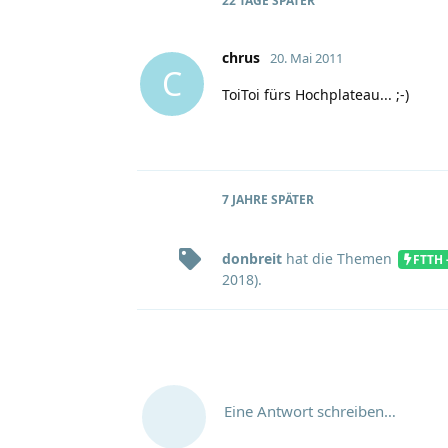
22 TAGE
SPÄTER
chrus
20. Mai 2011
C
ToiToi fürs Hochplateau...
;-)
7 JAHRE
SPÄTER
donbreit
hat
die Themen
FTTH 
2018
).
Eine Antwort schreiben…