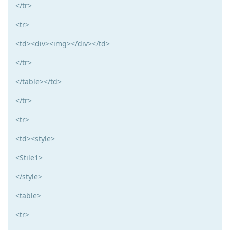
</tr>
<tr>
<td><div><img></div></td>
</tr>
</table></td>
</tr>
<tr>
<td><style>
<Stile1>
</style>
<table>
<tr>