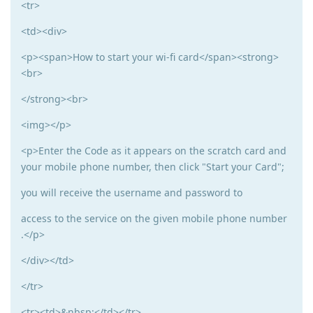
<tr>
<td><div>
<p><span>How to start your wi-fi card</span><strong>
<br>
</strong><br>
<img></p>
<p>Enter the Code as it appears on the scratch card and
your mobile phone number, then click "Start your Card";
you will receive the username and password to
access to the service on the given mobile phone number
.</p>
</div></td>
</tr>
<tr><td>&nbsp;</td></tr>