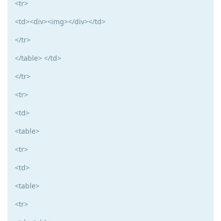
<tr>
<td><div><img></div></td>
</tr>
</table> </td>
</tr>
<tr>
<td>
<table>
<tr>
<td>
<table>
<tr>