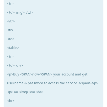
<tr>
<td><img></td>
</tr>
<tr>
<td>
<table>
<tr>
<td><div>
<p>Buy <SPAN>now</SPAN> your account and get
username & password to access the service.</span></p>
<p><a><img></a><br>
<br>