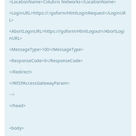
<LocationName>Colubris Networks</LocationName>
<LoginURL>https://:/goform/HtmlLoginRequest</LoginUR
L>
<AbortLoginURL>https:///goform/HtmlLogout</AbortLogi
nURL>
<MessageType>100</MessageType>
<ResponseCode>0</ResponseCode>
</Redirect>
</WISPAccessGatewayParam>
-->
</head>
<body>