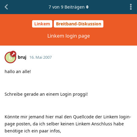
7
von
9
Beiträgen
Linkem
Breitband-Diskussion
Linkem login page
bruj
B
16. Mai 2007
hallo an alle!
Schreibe gerade an einem Login proggi!
Könnte mir jemand hier mal den Quellcode der Linkem login-
page posten, da ich selber keinen Linkem Anschluss habe
benötige ich ein paar infos,