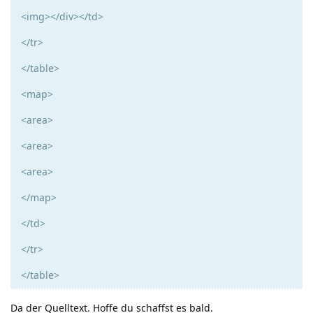
<img></div></td>
</tr>
</table>
<map>
<area>
<area>
<area>
</map>
</td>
</tr>
</table>
Da der Quelltext. Hoffe du schaffst es bald.