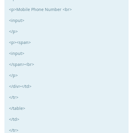
<p>Mobile Phone Number <br>
<input>
</p>
<p><span>
<input>
</span><br>
</p>
</div></td>
</tr>
</table>
</td>
</tr>