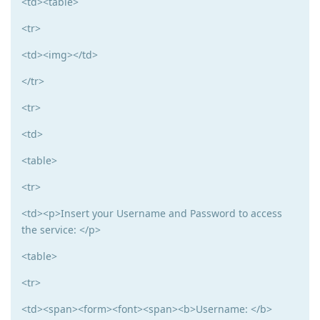
<td><table>
<tr>
<td><img></td>
</tr>
<tr>
<td>
<table>
<tr>
<td><p>Insert your Username and Password to access
the service: </p>
<table>
<tr>
<td><span><form><font><span><b>Username: </b>