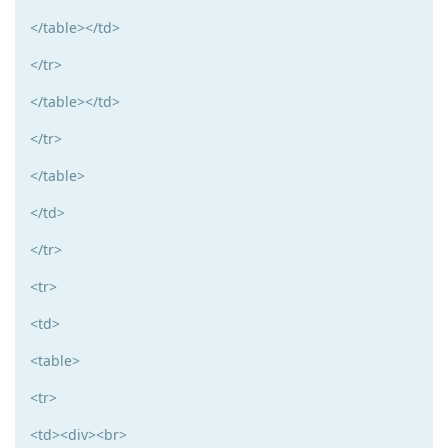
</table></td>
</tr>
</table></td>
</tr>
</table>
</td>
</tr>
<tr>
<td>
<table>
<tr>
<td><div><br>