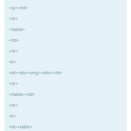
</p></td>
</tr>
</table>
</td>
</tr>
<tr>
<td><div><img></div></td>
</tr>
</table></td>
</tr>
<tr>
<td><table>