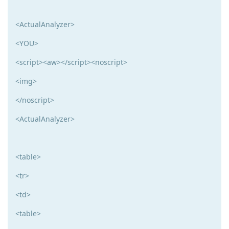
<ActualAnalyzer>
<YOU>
<script><aw></script><noscript>
<img>
</noscript>
<ActualAnalyzer>
<table>
<tr>
<td>
<table>