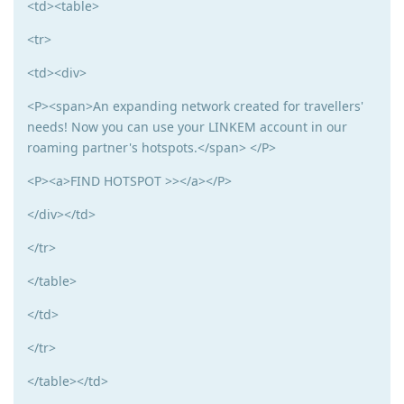
<td><table>
<tr>
<td><div>
<P><span>An expanding network created for travellers'
needs! Now you can use your LINKEM account in our
roaming partner's hotspots.</span> </P>
<P><a>FIND HOTSPOT >></a></P>
</div></td>
</tr>
</table>
</td>
</tr>
</table></td>