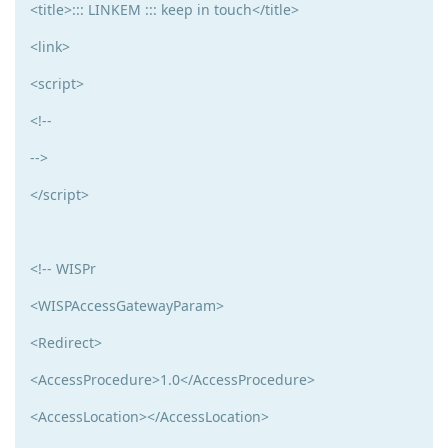
<title>::: LINKEM ::: keep in touch</title>
<link>
<script>
<!--
-->
</script>
<!-- WISPr
<WISPAccessGatewayParam>
<Redirect>
<AccessProcedure>1.0</AccessProcedure>
<AccessLocation></AccessLocation>