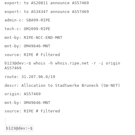
export: to AS20811 announce AS57469
export: to AS34347 announce AS57469
admin-c: SBA99-RIPE
tech-c: OM2099-RIPE
mnt-by: RIPE-NCC-END-MNT
mnt-by: OM49646-MNT
source: RIPE # Filtered
b123@dev:~$ whois -h whois.ripe.net -r -i origin
AS57469
route: 31.207.96.0/19
descr: Allocation to Stadtwerke Bruneck (SW-NET)
origin: AS57469
mnt-by: OM49646-MNT
source: RIPE # Filtered
b123@dev:~$