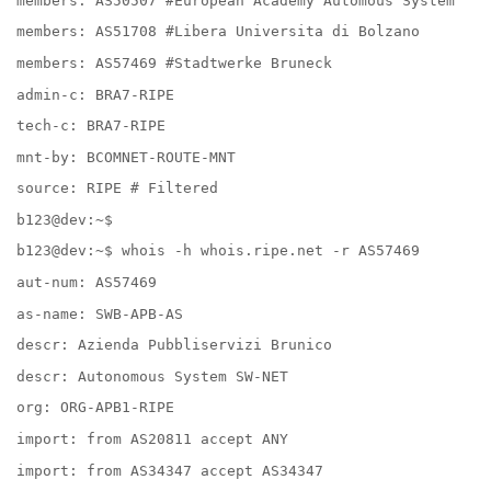
members: AS50507 #European Academy Automous System
members: AS51708 #Libera Universita di Bolzano
members: AS57469 #Stadtwerke Bruneck
admin-c: BRA7-RIPE
tech-c: BRA7-RIPE
mnt-by: BCOMNET-ROUTE-MNT
source: RIPE # Filtered
b123@dev:~$
b123@dev:~$ whois -h whois.ripe.net -r AS57469
aut-num: AS57469
as-name: SWB-APB-AS
descr: Azienda Pubbliservizi Brunico
descr: Autonomous System SW-NET
org: ORG-APB1-RIPE
import: from AS20811 accept ANY
import: from AS34347 accept AS34347