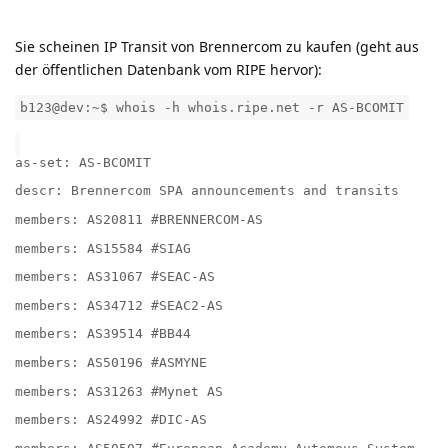
Sie scheinen IP Transit von Brennercom zu kaufen (geht aus
der öffentlichen Datenbank vom RIPE hervor):
b123@dev:~$ whois -h whois.ripe.net -r AS-BCOMIT
as-set: AS-BCOMIT
descr: Brennercom SPA announcements and transits
members: AS20811 #BRENNERCOM-AS
members: AS15584 #SIAG
members: AS31067 #SEAC-AS
members: AS34712 #SEAC2-AS
members: AS39514 #BB44
members: AS50196 #ASMYNE
members: AS31263 #Mynet AS
members: AS24992 #DIC-AS