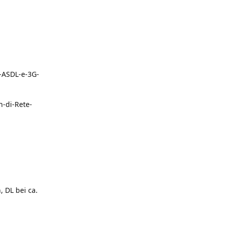
-ASDL-e-3G-
-di-Rete-
 DL bei ca.