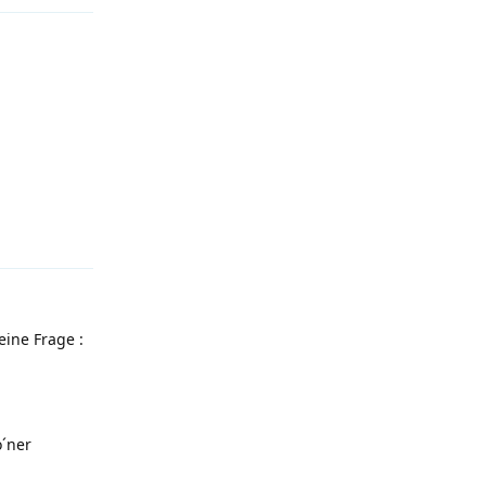
Antworten
ine Frage :
o´ner