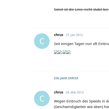
Sonst ist die Linie recht stabil b
chrus
27. Jan 2012
C
Seit einigen Tagen nun oft Einb
EIN JAHR
SPÄTER
chrus
24. Mai 2013
C
Wegen Einbruch des Speeds in d
(Geschwindigkeiten wie oben) hie