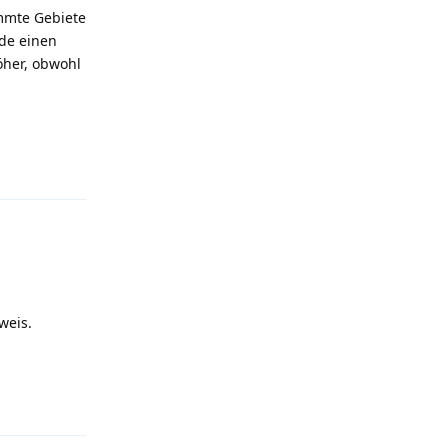
emmte Gebiete
de einen
öher, obwohl
Antworten
weis.
Antworten