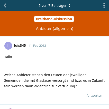
5
von
7
Beiträgen
Breitband-Diskussion
Anbieter (allgemein)
luis345
L
11. Feb 2012
Hallo
Welche Anbieter stehen den Leuten der jeweiligen
Gemeinden die mit Glasfaser versorgt sind bzw. es in Zukunft
sein werden dann eigentlich zur verfügung?
Antworten