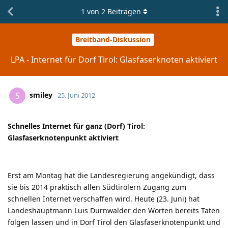
1
von
2
Beiträgen
Breitband-Diskussion
LPA - Internet für Dorf Tirol: Glasfaserknoten aktiviert
smiley
S
25. Juni 2012
Schnelles Internet für ganz (Dorf) Tirol:
Glasfaserknotenpunkt aktiviert
Erst am Montag hat die Landesregierung angekündigt, dass
sie bis 2014 praktisch allen Südtirolern Zugang zum
schnellen Internet verschaffen wird. Heute (23. Juni) hat
Landeshauptmann Luis Durnwalder den Worten bereits Taten
folgen lassen und in Dorf Tirol den Glasfaserknotenpunkt und