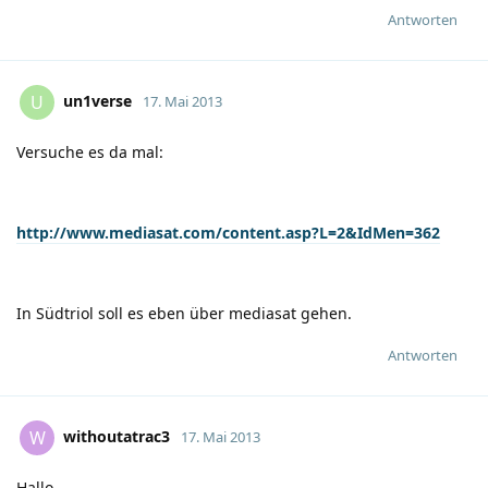
Antworten
un1verse
U
17. Mai 2013
Versuche es da mal:
http://www.mediasat.com/content.asp?L=2&IdMen=362
In Südtriol soll es eben über mediasat gehen.
Antworten
withoutatrac3
W
17. Mai 2013
Hallo.