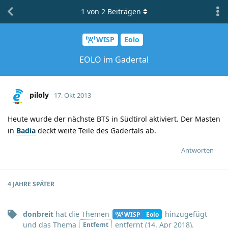
1
von
2
Beiträgen
WISP
Eolo
EOLO im Gadertal
piloly
17. Okt 2013
Heute wurde der nächste BTS in Südtirol aktiviert. Der Masten
in
Badia
deckt weite Teile des Gadertals ab.
Antworten
4 JAHRE
SPÄTER
donbreit
hat
die Themen
hinzugefügt
WISP
Eolo
und
das Thema
entfernt (
14. Apr 2018
).
Entfernt