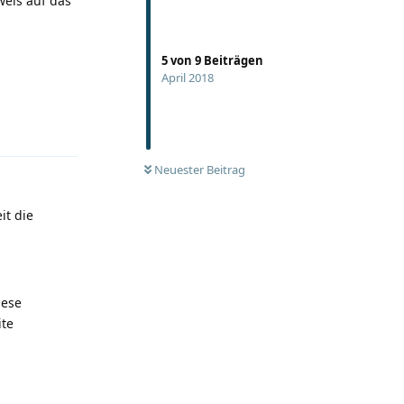
weis auf das
5
von
9
Beiträgen
April 2018
Antworten
Neuester Beitrag
it die
iese
ite