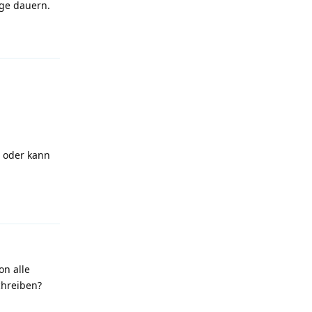
nge dauern.
Antworten
, oder kann
Antworten
on alle
schreiben?