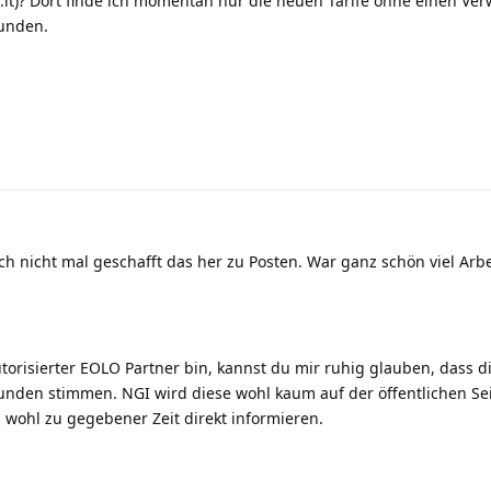
it
)? Dort finde ich momentan nur die neuen Tarife ohne einen Ver
unden.
h nicht mal geschafft das her zu Posten. War ganz schön viel Arbe
torisierter EOLO Partner bin, kannst du mir ruhig glauben, dass d
nden stimmen. NGI wird diese wohl kaum auf der öffentlichen Se
wohl zu gegebener Zeit direkt informieren.