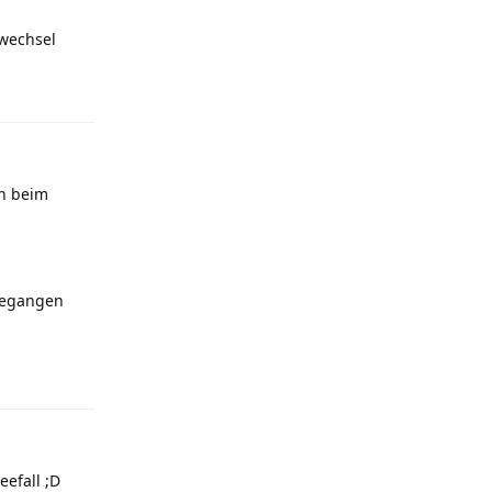
fwechsel
Antworten
üh beim
ngegangen
Antworten
neefall
;D