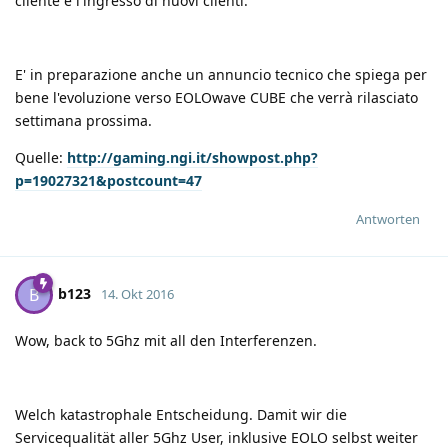
cliente e l'ingresso di nuovi clienti.
E' in preparazione anche un annuncio tecnico che spiega per
bene l'evoluzione verso EOLOwave CUBE che verrà rilasciato
settimana prossima.
Quelle:
http://gaming.ngi.it/showpost.php?
p=19027321&postcount=47
Antworten
b123
B
14. Okt 2016
Wow, back to 5Ghz mit all den Interferenzen.
Welch katastrophale Entscheidung. Damit wir die
Servicequalität aller 5Ghz User, inklusive EOLO selbst weiter