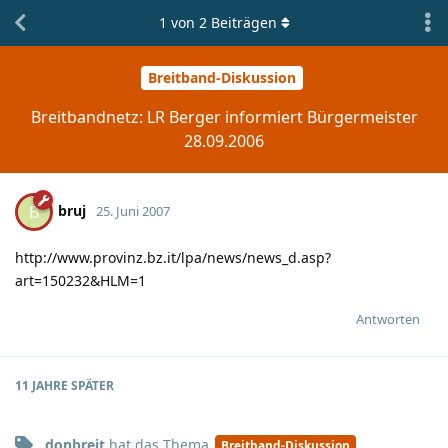
1
von
2
Beiträgen
Breitband-Diskussion
Breitbandnetz: LR Berger informiert Bürgermeister
28.09.2006
bruj
B
25. Juni 2007
http://www.provinz.bz.it/lpa/news/news_d.asp?
art=150232&HLM=1
Antworten
11 JAHRE
SPÄTER
donbreit
hat
das Thema
Breitband-Diskussion