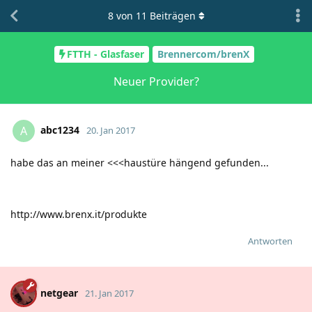
8
von
11
Beiträgen
FTTH - Glasfaser
Brennercom/brenX
Neuer Provider?
abc1234
A
20. Jan 2017
habe das an meiner <<<haustüre hängend gefunden...
http://www.brenx.it/produkte
Antworten
netgear
21. Jan 2017