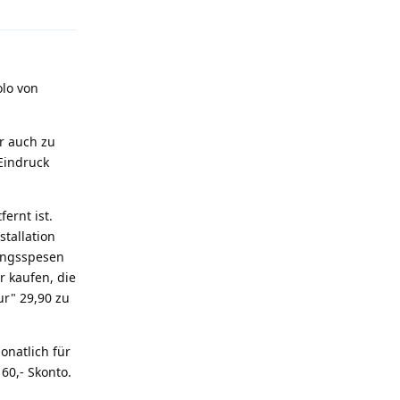
olo von
r auch zu
Eindruck
ernt ist.
stallation
sungsspesen
 kaufen, die
ur" 29,90 zu
onatlich für
60,- Skonto.