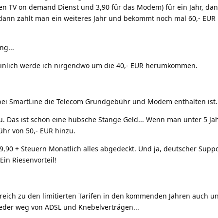
en TV on demand Dienst und 3,90 für das Modem) für ein Jahr, d
dann zahlt man ein weiteres Jahr und bekommt noch mal 60,- EUR 
ng...
einlich werde ich nirgendwo um die 40,- EUR herumkommen.
bei SmartLine die Telecom Grundgebühr und Modem enthalten ist.
u. Das ist schon eine hübsche Stange Geld... Wenn man unter 5 Ja
hr von 50,- EUR hinzu.
9,90 + Steuern Monatlich alles abgedeckt. Und ja, deutscher Suppo
Ein Riesenvorteil!
erreich zu den limitierten Tarifen in den kommenden Jahren auch un
wieder weg von ADSL und Knebelverträgen...