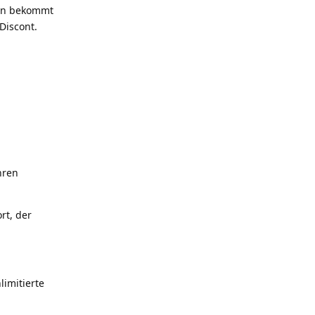
ann bekommt
Discont.
hren
rt, der
limitierte