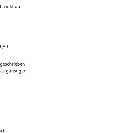
h wirst du
e(Als
 geschrieben
 es günstiger
Antworten
ich