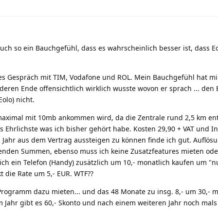
uch so ein Bauchgefühl, dass es wahrscheinlich besser ist, dass E
ches Gespräch mit TIM, Vodafone und ROL. Mein Bauchgefühl hat mi
ren Ende offensichtlich wirklich wusste wovon er sprach ... den 
Eolo) nicht.
 maximal mit 10mb ankommen wird, da die Zentrale rund 2,5 km entf
 Ehrlichste was ich bisher gehört habe. Kosten 29,90 + VAT und In
1 Jahr aus dem Vertrag aussteigen zu können finde ich gut. Auflö
renden Summen, ebenso muss ich keine Zusatzfeatures mieten oder
 ich ein Telefon (Handy) zusätzlich um 10,- monatlich kaufen um "n
t die Rate um 5,- EUR. WTF??
ogramm dazu mieten... und das 48 Monate zu insg. 8,- um 30,- m
m Jahr gibt es 60,- Skonto und nach einem weiteren Jahr noch mals 