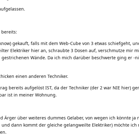
aufgelassen.
 bereits:
 know) gekauft, falls mit dem Web-Cube von 3 etwas schiefgeht, un
lter Elektriker hier an, schraubte 3 Dosen auf, verschmutze mir m
ß gestrichenen Wände. Da ich mich darüber beschwerte ging er -n
schicken einen anderen Techniker.
rag bereits aufgelöst IST, da der Techniker (der 2 war NIE hier) ge
bar ist in meiner Wohnung.
nd Ärger über weiteres dummes Gelaber, von wegen ich könnte ja 
 und dann kommt der gleiche gelangweilte Elektriker) möchte ich
en.