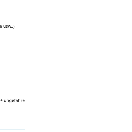
e usw..)
Antworten
 + ungefähre
Antworten