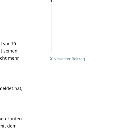
d vor 10
it seinen
icht mehr
Neuester Beitrag
meldet hat,
neu kaufen
 mit dem