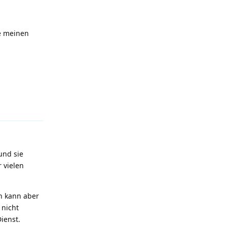
de meinen
Antworten
und sie
 vielen
an kann aber
nicht
ienst.