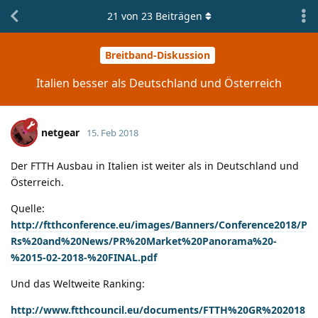
21
von
23
Beiträgen
Breitband-Diskussion
Italien besser als Deutschland und Österreich
netgear
15. Feb 2018
Der FTTH Ausbau in Italien ist weiter als in Deutschland und
Österreich.
Quelle:
http://ftthconference.eu/images/Banners/Conference2018/P
Rs%20and%20News/PR%20Market%20Panorama%20-
%2015-02-2018-%20FINAL.pdf
Und das Weltweite Ranking:
http://www.ftthcouncil.eu/documents/FTTH%20GR%202018