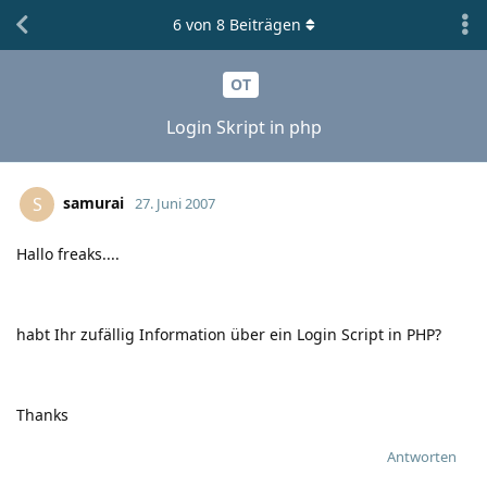
6
von
8
Beiträgen
OT
Login Skript in php
samurai
S
27. Juni 2007
Hallo freaks....
habt Ihr zufällig Information über ein Login Script in PHP?
Thanks
Antworten