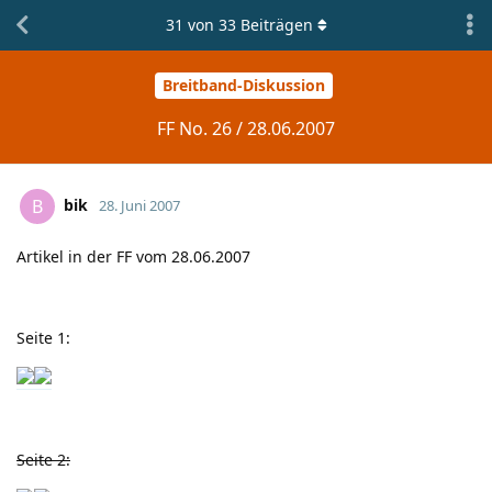
31
von
33
Beiträgen
Breitband-Diskussion
FF No. 26 / 28.06.2007
bik
B
28. Juni 2007
Artikel in der FF vom 28.06.2007
Seite 1:
Seite 2: