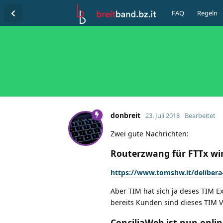
FAQ
Regeln
donbreit
23. Juli 2018
Bearbeitet
Zwei gute Nachrichten:
Routerzwang für FTTx wi
https://www.tomshw.it/delibera
Aber TIM hat sich ja deses TIM E
bereits Kunden sind dieses TIM V
ConciliaWeb ist nun onlin