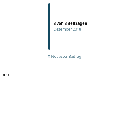
3
von
3
Beiträgen
Dezember 2018
Antworten
Neuester Beitrag
schen
Antworten