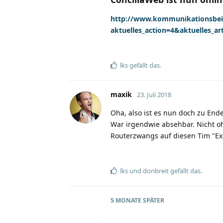
http://www.kommunikationsbeir
aktuelles_action=4&aktuelles_ar
lks
gefällt das
.
maxik
23. Juli 2018
Oha, also ist es nun doch zu En
War irgendwie absehbar. Nicht o
Routerzwangs auf diesen Tim "E
lks
und
donbreit
gefällt das
.
5 MONATE
SPÄTER