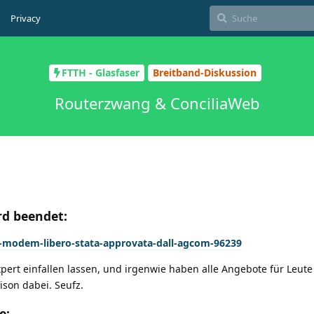
Privacy
FTTH - Glasfaser
Breitband-Diskussion
Routerzwang & ConciliaWeb
rd beendet:
-modem-libero-stata-approvata-dall-agcom-96239
xpert einfallen lassen, und irgenwie haben alle Angebote für Leut
ison dabei. Seufz.
e: