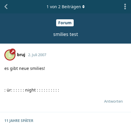
1
von
2
Beiträgen
Forum
smilies test
bruj
B
2. Juli 2007
es gibt neue smilies!
:
ür:
:
:
:
:
:
night
:
:
:
:
:
:
:
:
:
:
Antworten
11 JAHRE
SPÄTER