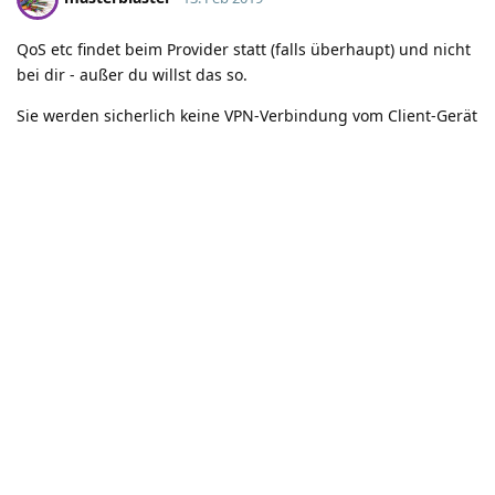
QoS etc findet beim Provider statt (falls überhaupt) und nicht
bei dir - außer du willst das so.
Sie werden sicherlich keine VPN-Verbindung vom Client-Gerät
zu ihrem Management-Netz aufbauen sondern eher
umgekehrt. Werden sie wahrscheinlich aber auch nicht.
Und klar: wenn man etwas verstellt und etwas nicht mehr
funktioniert ist man selbst schuld.
Dafür gibts aber auch ein Backup das man zuerst erstellen
sollte.
Aber die Allermeisten User werden auf dem Gerät eh nix
ändern.
Antworten
kastlunger
K
14. Feb 2019