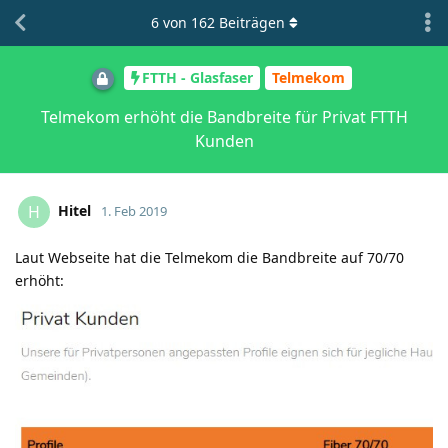
6
von
162
Beiträgen
FTTH - Glasfaser
Telmekom
Telmekom erhöht die Bandbreite für Privat FTTH
Kunden
Hitel
H
1. Feb 2019
Laut Webseite hat die Telmekom die Bandbreite auf 70/70
erhöht: