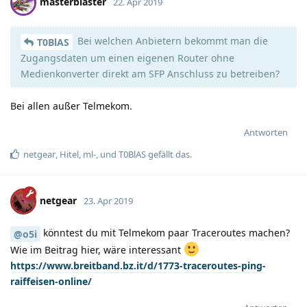
masterblaster
22. Apr 2019
Bei welchen Anbietern bekommt man die
T0BlAS
Zugangsdaten um einen eigenen Router ohne
Medienkonverter direkt am SFP Anschluss zu betreiben?
Bei allen außer Telmekom.
Antworten
netgear
,
Hitel
,
ml-
, und
T0BlAS
gefällt das
.
netgear
23. Apr 2019
könntest du mit Telmekom paar Traceroutes machen?
@o5i
Wie im Beitrag hier, wäre interessant
https://www.breitband.bz.it/d/1773-traceroutes-ping-
raiffeisen-online/