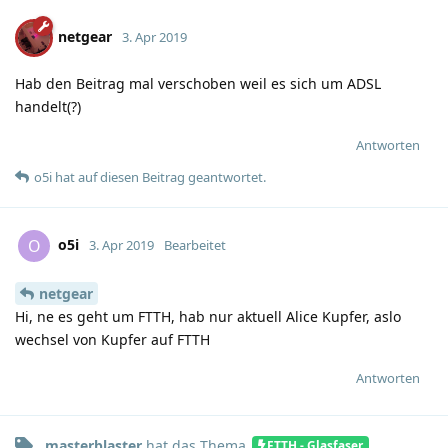
netgear
3. Apr 2019
Hab den Beitrag mal verschoben weil es sich um ADSL
handelt(?)
Antworten
o5i
hat
auf diesen Beitrag geantwortet.
o5i
O
3. Apr 2019
Bearbeitet
netgear
Hi, ne es geht um FTTH, hab nur aktuell Alice Kupfer, aslo
wechsel von Kupfer auf FTTH
Antworten
masterblaster
hat
das Thema
FTTH - Glasfaser