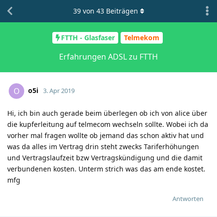
39
von
43
Beiträgen
FTTH - Glasfaser
Telmekom
Erfahrungen ADSL zu FTTH
o5i
O
3. Apr 2019
Hi, ich bin auch gerade beim überlegen ob ich von alice über
die kupferleitung auf telmecom wechseln sollte. Wobei ich da
vorher mal fragen wollte ob jemand das schon aktiv hat und
was da alles im Vertrag drin steht zwecks Tariferhöhungen
und Vertragslaufzeit bzw Vertragskündigung und die damit
verbundenen kosten. Unterm strich was das am ende kostet.
mfg
Antworten