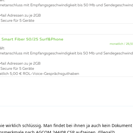
ie wirklich schlüssig. Man findet bei ihnen ja auch kein Dokument
ngsmerkmale nach AGCOM 244/08 CSP aufzeigen. (Illegal?)