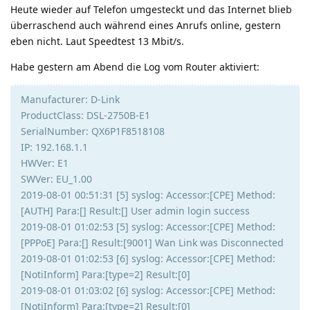
Heute wieder auf Telefon umgesteckt und das Internet blieb
überraschend auch während eines Anrufs online, gestern
eben nicht. Laut Speedtest 13 Mbit/s.
Habe gestern am Abend die Log vom Router aktiviert:
Manufacturer: D-Link
ProductClass: DSL-2750B-E1
SerialNumber: QX6P1F8518108
IP: 192.168.1.1
HWVer: E1
SWVer: EU_1.00
2019-08-01 00:51:31 [5] syslog: Accessor:[CPE] Method:
[AUTH] Para:[] Result:[] User admin login success
2019-08-01 01:02:53 [5] syslog: Accessor:[CPE] Method:
[PPPoE] Para:[] Result:[9001] Wan Link was Disconnected
2019-08-01 01:02:53 [6] syslog: Accessor:[CPE] Method:
[NotiInform] Para:[type=2] Result:[0]
2019-08-01 01:03:02 [6] syslog: Accessor:[CPE] Method:
[NotiInform] Para:[type=2] Result:[0]