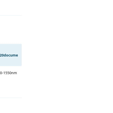
%20docume
490-1550nm
Antworten