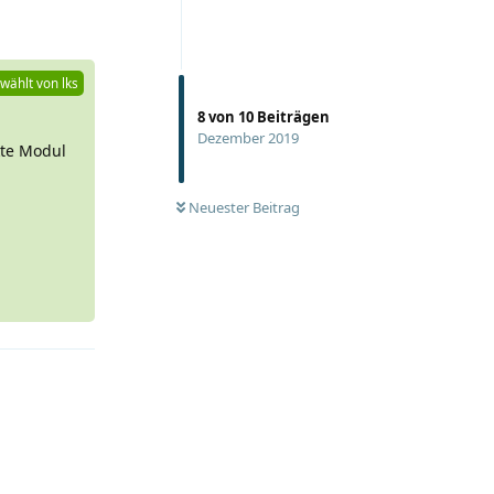
Antworten
wählt von
lks
8
von
10
Beiträgen
Dezember 2019
kte Modul
Neuester Beitrag
Antworten