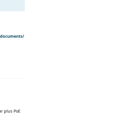
0documents/
Antworten
ar plus PoE
Antworten