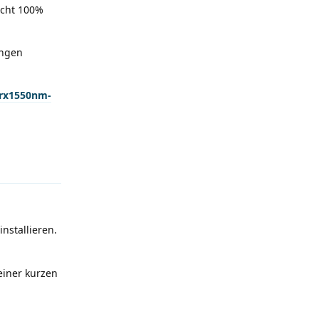
icht 100%
ängen
-rx1550nm-
Antworten
nstallieren.
einer kurzen
Antworten