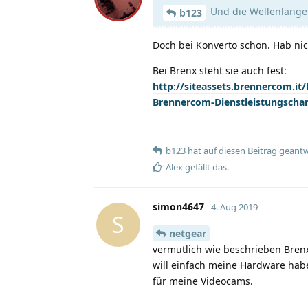
Und die Wellenlänge st
b123
Doch bei Konverto schon. Hab ni
Bei Brenx steht sie auch fest:
http://siteassets.brennercom
Brennercom-Dienstleistungschar
b123
hat
auf diesen Beitrag geantw
Alex
gefällt das
.
simon4647
4. Aug 2019
S
netgear
vermutlich wie beschrieben Bren
will einfach meine Hardware hab
für meine Videocams.