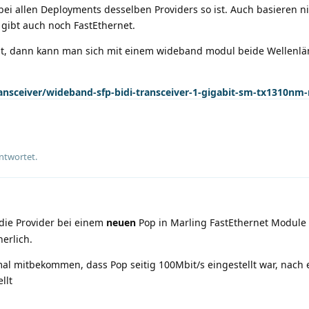
bei allen Deployments desselben Providers so ist. Auch basieren n
 gibt auch noch FastEthernet.
st, dann kann man sich mit einem wideband modul beide Wellenl
ransceiver/wideband-sfp-bidi-transceiver-1-gigabit-sm-tx1310nm
ntwortet.
die Provider bei einem
neuen
Pop in Marling FastEthernet Module i
erlich.
al mitbekommen, dass Pop seitig 100Mbit/s eingestellt war, nach 
llt