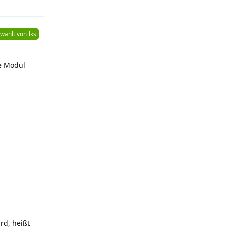
wählt von
lks
te Modul
Antworten
rd, heißt