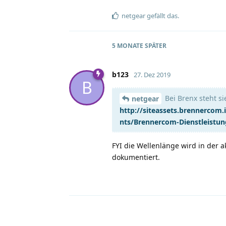
netgear
gefällt das
.
5 MONATE
SPÄTER
b123
27. Dez 2019
B
Bei Brenx steht si
netgear
http://siteassets.brennerc
nts/Brennercom-Dienstleistun
FYI die Wellenlänge wird in der 
dokumentiert.