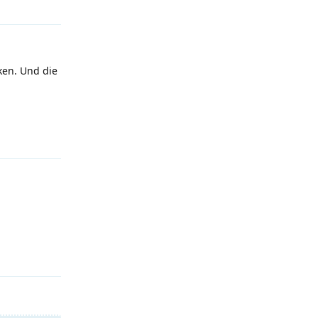
ken. Und die
Antworten
Antworten