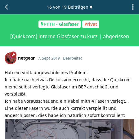
16
von
19
Beiträgen
FTTH - Glasfaser
Privat
[Quickcom] interne Glasfaser zu kurz | abgerissen
netgear
7. Sept 2019
Bearbeitet
Hab ein vmtl. ungewöhnliches Problem:
Ich habe nach etwas Diskussion erreicht, dass die Quickcom
meine selbst verlegte Glasfaser im BEP anschließt und
verspleißt.
Ich habe vorausschauend ein Kabel mitn 4 Fasern verlegt...
Eine dieser Fasern wurde auch korrekt verspleißt und
angeschlossen, dies habe ich natürlich sofort kontrolliert: