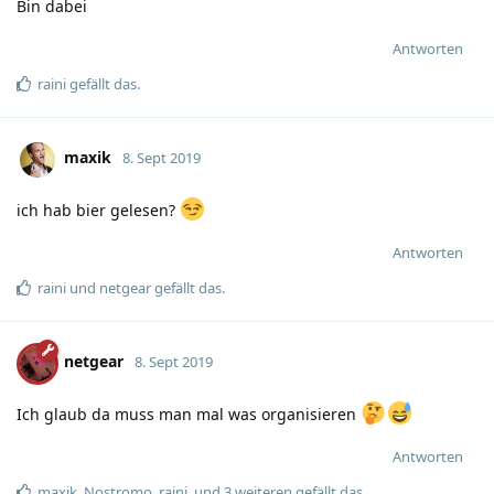
Bin dabei
Antworten
raini
gefällt das
.
maxik
8. Sept 2019
ich hab bier gelesen?
Antworten
raini
und
netgear
gefällt das
.
netgear
8. Sept 2019
Ich glaub da muss man mal was organisieren
Antworten
maxik
,
Nostromo
,
raini
, und
3
weiteren
gefällt das
.