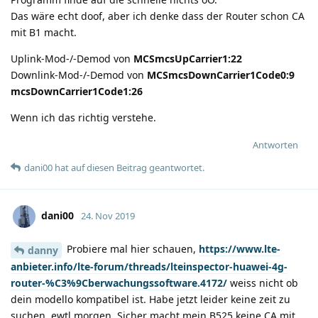
Das wäre echt doof, aber ich denke dass der Router schon CA
mit B1 macht.
Uplink-Mod-/-Demod von
MCSmcsUpCarrier1:22
Downlink-Mod-/-Demod von
MCSmcsDownCarrier1Code0:9
mcsDownCarrier1Code1:26
Wenn ich das richtig verstehe.
Antworten
dani00
hat
auf diesen Beitrag geantwortet.
dani00
24. Nov 2019
Probiere mal hier schauen,
https://www.lte-
danny
anbieter.info/lte-forum/threads/lteinspector-huawei-4g-
router-%C3%9Cberwachungssoftware.4172/
weiss nicht ob
dein modello kompatibel ist. Habe jetzt leider keine zeit zu
suchen, ewtl morgen. Sicher macht mein B525 keine CA mit