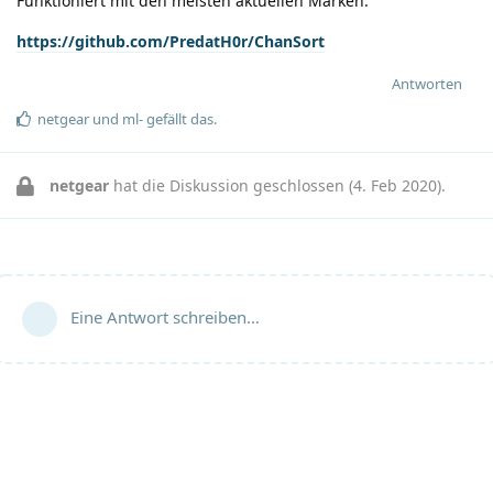
Funktioniert mit den meisten aktuellen Marken.
https://github.com/PredatH0r/ChanSort
Antworten
netgear
und
ml-
gefällt das
.
netgear
hat die Diskussion geschlossen (
4. Feb 2020
).
Eine Antwort schreiben…