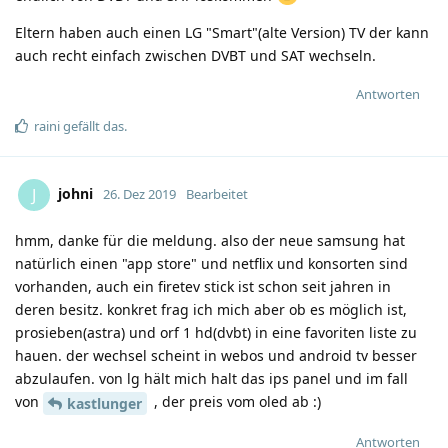
Eltern haben auch einen LG "Smart"(alte Version) TV der kann
auch recht einfach zwischen DVBT und SAT wechseln.
Antworten
raini
gefällt das
.
johni
J
26. Dez 2019
Bearbeitet
hmm, danke für die meldung. also der neue samsung hat
natürlich einen "app store" und netflix und konsorten sind
vorhanden, auch ein firetev stick ist schon seit jahren in
deren besitz. konkret frag ich mich aber ob es möglich ist,
prosieben(astra) und orf 1 hd(dvbt) in eine favoriten liste zu
hauen. der wechsel scheint in webos und android tv besser
abzulaufen. von lg hält mich halt das ips panel und im fall
von
, der preis vom oled ab :)
kastlunger
Antworten