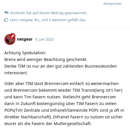
Antworten
donbreit
hat
auf diesen Beitrag geantwortet.
raini
,
netgear
,
lks
, und
3
weiteren
gefällt das
.
netgear
8. Jan 2020
Achtung Spekulation:
Brenx wird weniger Beachtung geschenkt.
Denke TIM ist nur an den gut zahlenden Businesskunden
interessiert.
Oder aber TIM lässt Brennercom einfach so weitermachen
und Brennercom bekommt wieder TIM Transit(lang ist's her)
und kann Tim Fasern nutzen. Vielleicht geht Brennercom
dann in Zukunft kostengünstig über TIM Fasern zu vielen
POPs(Tim Zentrale und Infranet/Gemeinde POPs sind ja oft in
direkter Nachbarschaft). Infranet Fasern zu nutzen ist sicher
teurer als die Fasern der Muttergesellschaft.