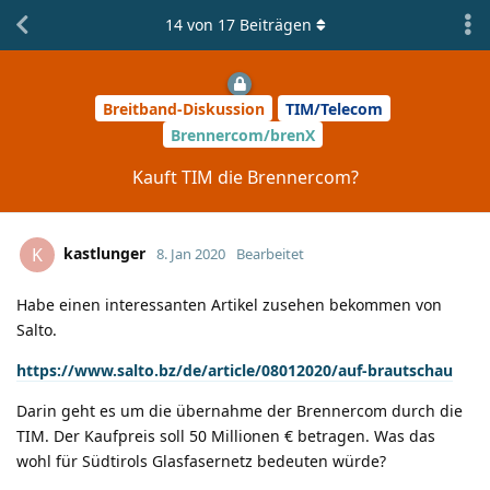
14
von
17
Beiträgen
Breitband-Diskussion
TIM/Telecom
Brennercom/brenX
Kauft TIM die Brennercom?
kastlunger
K
8. Jan 2020
Bearbeitet
Habe einen interessanten Artikel zusehen bekommen von
Salto.
https://www.salto.bz/de/article/08012020/auf-brautschau
Darin geht es um die übernahme der Brennercom durch die
TIM. Der Kaufpreis soll 50 Millionen € betragen. Was das
wohl für Südtirols Glasfasernetz bedeuten würde?