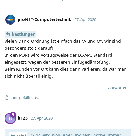
proNET-Computertechnik
27. Apr 2020
kastlunger
Vielen Dank! Ordnung ist einfach das "A und O", wir sind
besonders stolz darauf!
In den POPs wird vorzugsweise der LC/APC Standard
eingesetzt, wegen der besseren Einfügedämpfung.
Beim Kunden vor Ort kann dies dann variieren, da war man
sich nicht überall einig.
Antworten
raini
gefällt das
.
b123
B
27. Apr 2020
lc/ pc wird wohl eher upc sein . wobei immer
raini