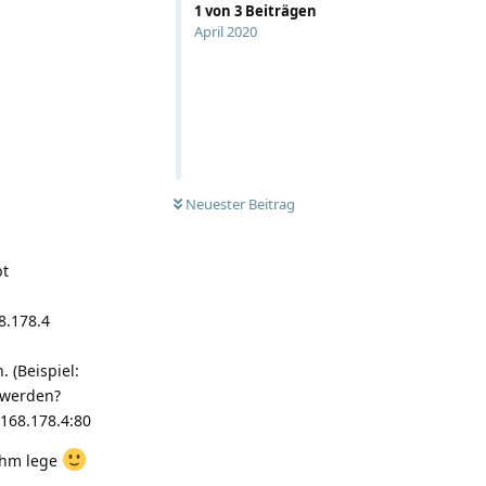
1
von
3
Beiträgen
April 2020
Neuester Beitrag
bt
8.178.4
 (Beispiel:
t werden?
.168.178.4:80
lahm lege