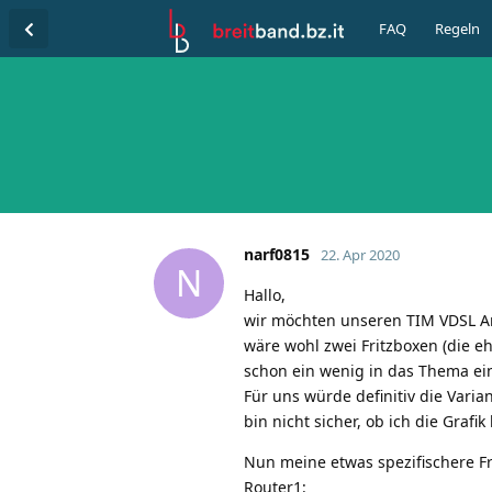
FAQ
Regeln
narf0815
22. Apr 2020
N
Hallo,
wir möchten unseren TIM VDSL An
wäre wohl zwei Fritzboxen (die 
schon ein wenig in das Thema ei
Für uns würde definitiv die Varia
bin nicht sicher, ob ich die Grafi
Nun meine etwas spezifischere Fr
Router1: