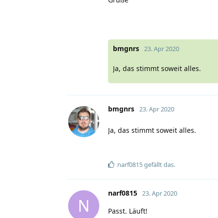
bmgnrs
23. Apr 2020
Ja, das stimmt soweit alles.
bmgnrs
23. Apr 2020
Ja, das stimmt soweit alles.
narf0815
gefällt das
.
narf0815
23. Apr 2020
N
Passt. Läuft!