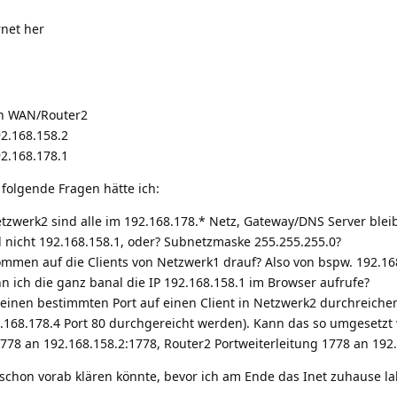
rnet her
n WAN/Router2
2.168.158.2
2.168.178.1
, folgende Fragen hätte ich:
etzwerk2 sind alle im 192.168.178.* Netz, Gateway/DNS Server blei
d nicht 192.168.158.1, oder? Subnetzmaske 255.255.255.0?
ommen auf die Clients von Netzwerk1 drauf? Also von bspw. 192.16
 ich die ganz banal die IP 192.168.158.1 im Browser aufrufe?
einen bestimmten Port auf einen Client in Netzwerk2 durchreichen.
92.168.178.4 Port 80 durchgereicht werden). Kann das so umgesetz
1778 an 192.168.158.2:1778, Router2 Portweiterleitung 1778 an 192
 schon vorab klären könnte, bevor ich am Ende das Inet zuhause 