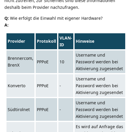
nicht zutreffen, zur Sicherheit sind diese Informationen
deshalb beim Provider nachzufragen.
Q:
Wie erfolgt die Einwahl mit eigener Hardware?
A:
VLAN-
Provider
Protokoll
Hinweise
ID
Username und
Brennercom,
PPPoE
10
Password werden bei
BrenX
Aktivierung zugesendet
Username und
Konverto
PPPoE
-
Password werden bei
Aktivierung zugesendet
Username und
Südtirolnet
PPPoE
-
Password werden bei
Aktivierung zugesendet
Es wird auf Anfrage das