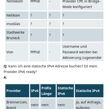
Telmekom
PPPoE
-
Provider CPE in Bridge-
Mode konfiguriert
Netikom
?
?
?
insoGlas
?
?
?
Stadtwerke
?
?
?
Bruneck
Username und
Vion
PPPoE
-
Password werden bei
Aktivierung zugesendet
Q:
Kann ich eine statische IPv4 Adresse buchen? Ist mein
Provider IPv6 ready?
A:
Präfix
Statische
Provider
IPv6
Statische IPv4
Länge
IPv6
Brennercom,
ja, auf Anfrage,
nein
nein
nein
BrenX
Aufpreis