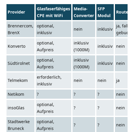
Glasfaserfähiges
Media-
SFP
Provider
Router
CPE mit WiFi
Converter
Modul
Brennercom,
optional,
ja, fall
nein
inklusiv
BrenX
inklusiv
gebucht
optional,
inklusiv
Konverto
inklusiv
nein
Aufpreis
(1000M)
optional,
inklusiv
Südtirolnet
inklusiv
nein
Aufpreis
(1000M)
erforderlich,
Telmekom
nein
nein
ja
inklusiv
Netikom
?
?
?
nein
optional,
insoGlas
?
?
nein
Aufpreis
Stadtwerke
optional,
?
?
nein
Bruneck
Aufpreis