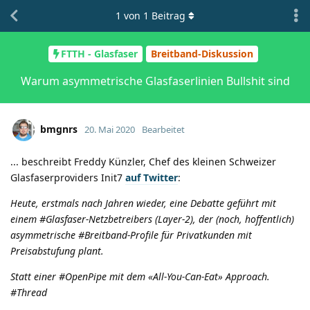
1
von
1
Beitrag
FTTH - Glasfaser
Breitband-Diskussion
Warum asymmetrische Glasfaserlinien Bullshit sind
bmgnrs
20. Mai 2020
Bearbeitet
... beschreibt Freddy Künzler, Chef des kleinen Schweizer
Glasfaserproviders Init7
auf Twitter
:
Heute, erstmals nach Jahren wieder, eine Debatte geführt mit
einem #Glasfaser-Netzbetreibers (Layer-2), der (noch, hoffentlich)
asymmetrische
#Breitband-Profile für Privatkunden mit
Preisabstufung plant.
Statt einer #OpenPipe mit dem «All-You-Can-Eat» Approach.
#Thread