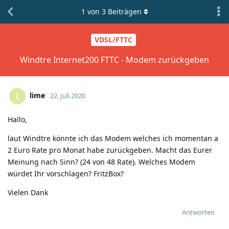
1
von
3
Beiträgen
VDSL/FTTC
Windtre Internet200 FTTC - Modem zurückgeben
lime
L
22. Juli 2020
Hallo,
laut Windtre könnte ich das Modem welches ich momentan a
2 Euro Rate pro Monat habe zurückgeben. Macht das Eurer
Meinung nach Sinn? (24 von 48 Rate). Welches Modem
würdet Ihr vorschlagen? FritzBox?
Vielen Dank
Antworten