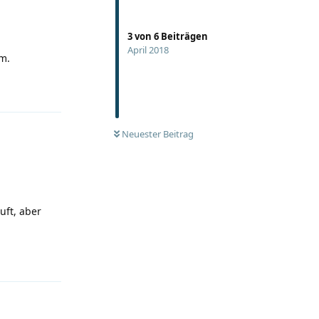
3
von
6
Beiträgen
April 2018
om.
Antworten
Neuester Beitrag
uft, aber
Antworten