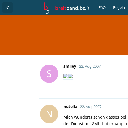
FAQ
Regeln
smiley
22. Aug 2007
S
nutella
22. Aug 2007
N
Mich wunderts schon dasses bei l
der Dienst mit 8Mbit überhaupt no