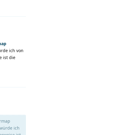
map
rde ich von
 ist die
Antworten
ermap
würde ich
erweise ist