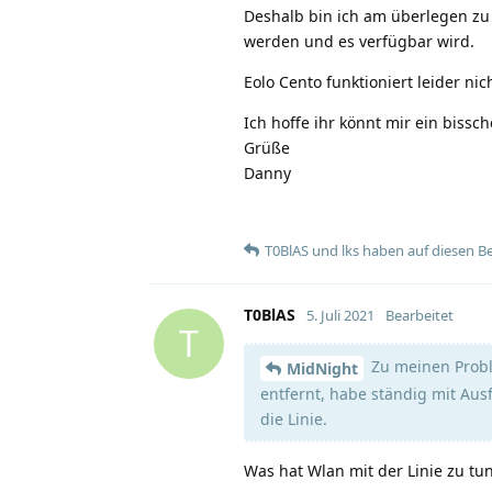
Deshalb bin ich am überlegen zu 
werden und es verfügbar wird.
Eolo Cento funktioniert leider n
Ich hoffe ihr könnt mir ein bissc
Grüße
Danny
T0BlAS
und
lks
haben
auf diesen B
T0BlAS
5. Juli 2021
Bearbeitet
T
Zu meinen Proble
MidNight
entfernt, habe ständig mit Au
die Linie.
Was hat Wlan mit der Linie zu tu