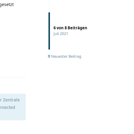
gesetzt
6
von
8
Beiträgen
Juli 2021
Neuester Beitrag
Antworten
r Zentrale
onnected