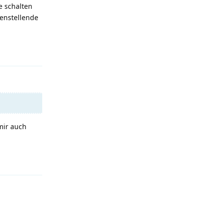
e schalten
denstellende
Antworten
mir auch
Antworten