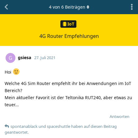
4
von
6
Beiträgen
IoT
4G Router Empfehlungen
gsiesa
G
27. Juli 2021
Hoi
Welche 4G Sim Router empfehlt ihr bei Anwendungen im IoT
Bereich?
Mein aktueller Favorit ist der Teltonika RUT240, aber etwas zu
teuer...
Antworten
spontanablack
und
spaceshuttle
haben
auf diesen Beitrag
geantwortet.