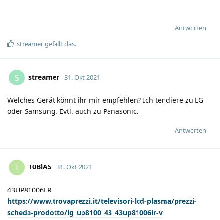
Antworten
streamer
gefällt das
.
streamer
S
31. Okt 2021
Welches Gerät könnt ihr mir empfehlen? Ich tendiere zu LG
oder Samsung. Evtl. auch zu Panasonic.
Antworten
T0BlAS
T
31. Okt 2021
43UP81006LR
https://www.trovaprezzi.it/televisori-lcd-plasma/prezzi-
scheda-prodotto/lg_up8100_43_43up81006lr-v