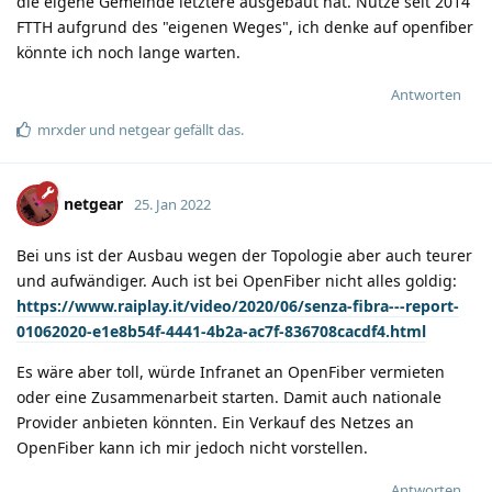
die eigene Gemeinde letztere ausgebaut hat. Nutze seit 2014
FTTH aufgrund des "eigenen Weges", ich denke auf openfiber
könnte ich noch lange warten.
Antworten
mrxder
und
netgear
gefällt das
.
netgear
25. Jan 2022
Bei uns ist der Ausbau wegen der Topologie aber auch teurer
und aufwändiger. Auch ist bei OpenFiber nicht alles goldig:
https://www.raiplay.it/video/2020/06/senza-fibra---report-
01062020-e1e8b54f-4441-4b2a-ac7f-836708cacdf4.html
Es wäre aber toll, würde Infranet an OpenFiber vermieten
oder eine Zusammenarbeit starten. Damit auch nationale
Provider anbieten könnten. Ein Verkauf des Netzes an
OpenFiber kann ich mir jedoch nicht vorstellen.
Antworten