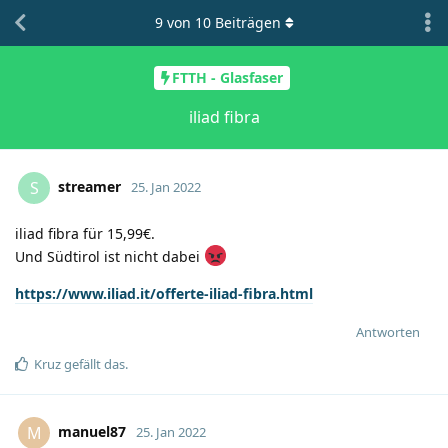
9
von
10
Beiträgen
FTTH - Glasfaser
iliad fibra
streamer
S
25. Jan 2022
iliad fibra für 15,99€.
Und Südtirol ist nicht dabei
https://www.iliad.it/offerte-iliad-fibra.html
Antworten
Kruz
gefällt das
.
manuel87
M
25. Jan 2022