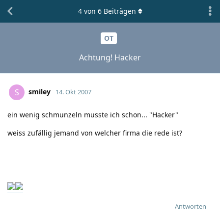
4
von
6
Beiträgen
OT
Achtung! Hacker
smiley
S
14. Okt 2007
ein wenig schmunzeln musste ich schon... "Hacker"
weiss zufällig jemand von welcher firma die rede ist?
Antworten