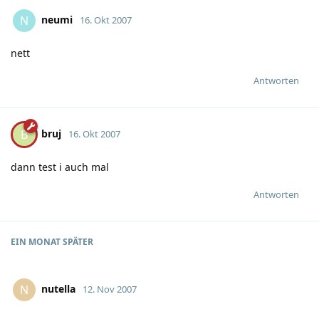
neumi
N
16. Okt 2007
nett
Antworten
bruj
B
16. Okt 2007
dann test i auch mal
Antworten
EIN MONAT
SPÄTER
nutella
N
12. Nov 2007