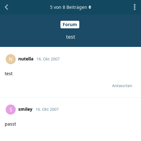
5
von
8
Beiträgen
Forum
test
nutella
N
16. Okt 2007
test
Antworten
smiley
S
16. Okt 2007
passt