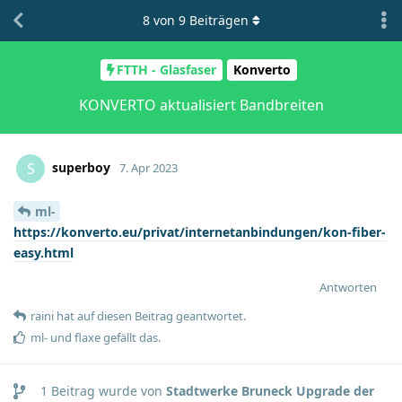
8
von
9
Beiträgen
FTTH - Glasfaser
Konverto
KONVERTO aktualisiert Bandbreiten
superboy
S
7. Apr 2023
ml-
https://konverto.eu/privat/internetanbindungen/kon-fiber-
easy.html
Antworten
raini
hat
auf diesen Beitrag geantwortet.
ml-
und
flaxe
gefällt das
.
1
Beitrag wurde von
Stadtwerke Bruneck Upgrade der