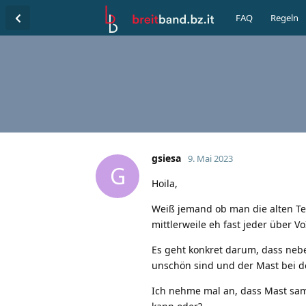
FAQ
Regeln
gsiesa
9. Mai 2023
G
Hoila,
Weiß jemand ob man die alten Te
mittlerweile eh fast jeder über V
Es geht konkret darum, dass neb
unschön sind und der Mast bei de
Ich nehme mal an, dass Mast samt